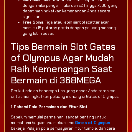
dengan nilai pengali mulai dari x2 hingga x500, yang
dapat meningkatkan kemenangan Anda secara
signifikan.
Free Spins
: Tiga atau lebih simbol scatter akan
memicu 15 putaran gratis dengan peluang menang
yang lebih besar.
Tips Bermain Slot Gates
of Olympus Agar Mudah
Raih Kemenangan Saat
Bermain di 368MEGA
Berikut adalah beberapa tips yang dapat Anda terapkan
untuk meningkatkan peluang menang di Gates of Olympus:
1.
Pahami Pola Permainan dan Fitur Slot
Sebelum memulai permainan, sangat penting untuk
memahami bagaimana mekanisme
Gates of Olympus
bekerja. Pelajari pola pembayaran, fitur tumble, dan cara