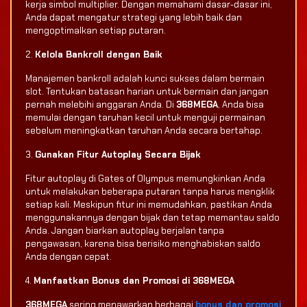
kerja simbol multiplier. Dengan memahami dasar-dasar ini,
Anda dapat mengatur strategi yang lebih baik dan
mengoptimalkan setiap putaran.
2.
Kelola Bankroll dengan Baik
Manajemen bankroll adalah kunci sukses dalam bermain
slot. Tentukan batasan harian untuk bermain dan jangan
pernah melebihi anggaran Anda. Di
368MEGA
, Anda bisa
memulai dengan taruhan kecil untuk menguji permainan
sebelum meningkatkan taruhan Anda secara bertahap.
3.
Gunakan Fitur Autoplay Secara Bijak
Fitur autoplay di Gates of Olympus memungkinkan Anda
untuk melakukan beberapa putaran tanpa harus mengklik
setiap kali. Meskipun fitur ini memudahkan, pastikan Anda
menggunakannya dengan bijak dan tetap memantau saldo
Anda. Jangan biarkan autoplay berjalan tanpa
pengawasan, karena bisa berisiko menghabiskan saldo
Anda dengan cepat.
4.
Manfaatkan Bonus dan Promosi di 368MEGA
368MEGA
sering menawarkan berbagai
bonus dan promosi