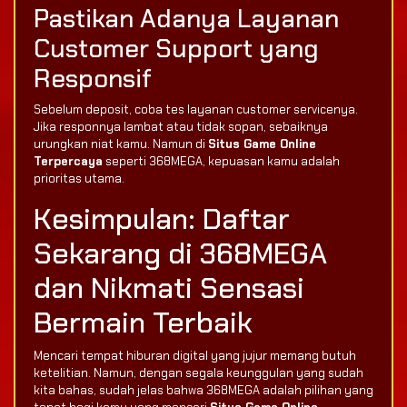
Pastikan Adanya Layanan
Customer Support yang
Responsif
Sebelum deposit, coba tes layanan customer servicenya.
Jika responnya lambat atau tidak sopan, sebaiknya
urungkan niat kamu. Namun di
Situs Game Online
Terpercaya
seperti 368MEGA, kepuasan kamu adalah
prioritas utama.
Kesimpulan: Daftar
Sekarang di 368MEGA
dan Nikmati Sensasi
Bermain Terbaik
Mencari tempat hiburan digital yang jujur memang butuh
ketelitian. Namun, dengan segala keunggulan yang sudah
kita bahas, sudah jelas bahwa 368MEGA adalah pilihan yang