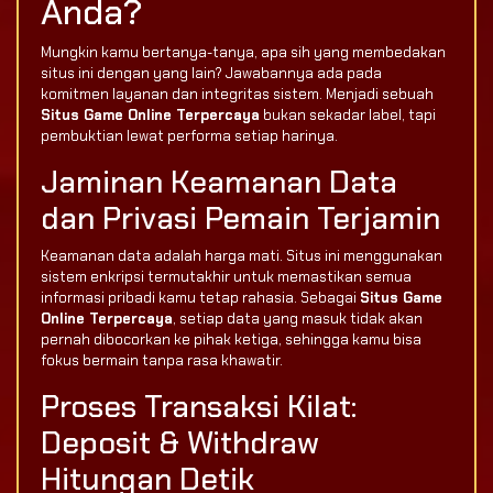
Anda?
Mungkin kamu bertanya-tanya, apa sih yang membedakan
situs ini dengan yang lain? Jawabannya ada pada
komitmen layanan dan integritas sistem. Menjadi sebuah
Situs Game Online Terpercaya
bukan sekadar label, tapi
pembuktian lewat performa setiap harinya.
Jaminan Keamanan Data
dan Privasi Pemain Terjamin
Keamanan data adalah harga mati. Situs ini menggunakan
sistem enkripsi termutakhir untuk memastikan semua
informasi pribadi kamu tetap rahasia. Sebagai
Situs Game
Online Terpercaya
, setiap data yang masuk tidak akan
pernah dibocorkan ke pihak ketiga, sehingga kamu bisa
fokus bermain tanpa rasa khawatir.
Proses Transaksi Kilat:
Deposit & Withdraw
Hitungan Detik