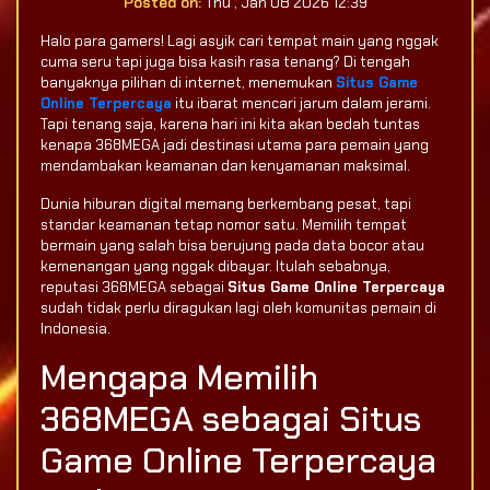
Posted on:
Thu , Jan 08 2026 12:39
Halo para gamers! Lagi asyik cari tempat main yang nggak
cuma seru tapi juga bisa kasih rasa tenang? Di tengah
banyaknya pilihan di internet, menemukan
Situs Game
Online Terpercaya
itu ibarat mencari jarum dalam jerami.
Tapi tenang saja, karena hari ini kita akan bedah tuntas
kenapa 368MEGA jadi destinasi utama para pemain yang
mendambakan keamanan dan kenyamanan maksimal.
Dunia hiburan digital memang berkembang pesat, tapi
standar keamanan tetap nomor satu. Memilih tempat
bermain yang salah bisa berujung pada data bocor atau
kemenangan yang nggak dibayar. Itulah sebabnya,
reputasi 368MEGA sebagai
Situs Game Online Terpercaya
sudah tidak perlu diragukan lagi oleh komunitas pemain di
Indonesia.
Mengapa Memilih
368MEGA sebagai Situs
Game Online Terpercaya