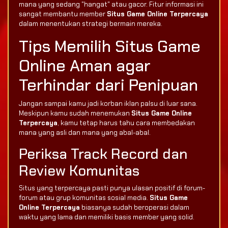
mana yang sedang "hangat" atau gacor. Fitur informasi ini
sangat membantu member
Situs Game Online Terpercaya
dalam menentukan strategi bermain mereka.
Tips Memilih Situs Game
Online Aman agar
Terhindar dari Penipuan
Jangan sampai kamu jadi korban iklan palsu di luar sana.
Meskipun kamu sudah menemukan
Situs Game Online
Terpercaya
, kamu tetap harus tahu cara membedakan
mana yang asli dan mana yang abal-abal.
Periksa Track Record dan
Review Komunitas
Situs yang terpercaya pasti punya ulasan positif di forum-
forum atau grup komunitas sosial media.
Situs Game
Online Terpercaya
biasanya sudah beroperasi dalam
waktu yang lama dan memiliki basis member yang solid.