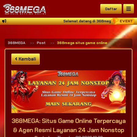
Daftar
Selamat datang di 368mega Situs Judi Slot
368MEGA
Post
368mega situs game online terpercaya age
Kembali
368MEGA: Situs Game Online Terpercaya
& Agen Resmi Layanan 24 Jam Nonstop