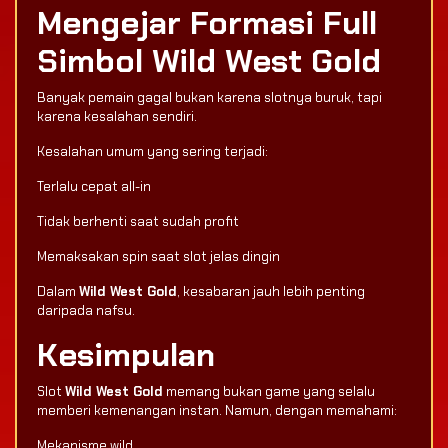
Mengejar Formasi Full
Simbol Wild West Gold
Banyak pemain gagal bukan karena slotnya buruk, tapi
karena kesalahan sendiri.
Kesalahan umum yang sering terjadi:
Terlalu cepat all-in
Tidak berhenti saat sudah profit
Memaksakan spin saat slot jelas dingin
Dalam
Wild West Gold
, kesabaran jauh lebih penting
daripada nafsu.
Kesimpulan
Slot
Wild West Gold
memang bukan game yang selalu
memberi kemenangan instan. Namun, dengan memahami:
Mekanisme wild