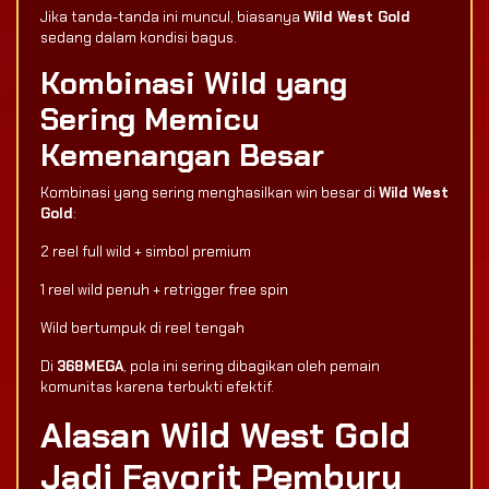
Jika tanda-tanda ini muncul, biasanya
Wild West Gold
sedang dalam kondisi bagus.
Kombinasi Wild yang
Sering Memicu
Kemenangan Besar
Kombinasi yang sering menghasilkan win besar di
Wild West
Gold
:
2 reel full wild + simbol premium
1 reel wild penuh + retrigger free spin
Wild bertumpuk di reel tengah
Di
368MEGA
, pola ini sering dibagikan oleh pemain
komunitas karena terbukti efektif.
Alasan Wild West Gold
Jadi Favorit Pemburu