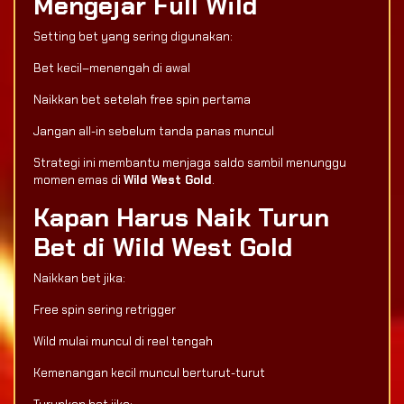
Mengejar Full Wild
Setting bet yang sering digunakan:
Bet kecil–menengah di awal
Naikkan bet setelah free spin pertama
Jangan all-in sebelum tanda panas muncul
Strategi ini membantu menjaga saldo sambil menunggu
momen emas di
Wild West Gold
.
Kapan Harus Naik Turun
Bet di Wild West Gold
Naikkan bet jika:
Free spin sering retrigger
Wild mulai muncul di reel tengah
Kemenangan kecil muncul berturut-turut