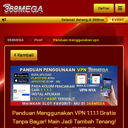
Daftar
Selamat datang di 368mega Situs Judi Sl
368MEGA
Post
Panduan menggunakan vpn 1 1 1 1 gratis tan
Kembali
Panduan Menggunakan VPN 1.1.1.1 Gratis
Tanpa Bayar! Main Jadi Tambah Tenang!