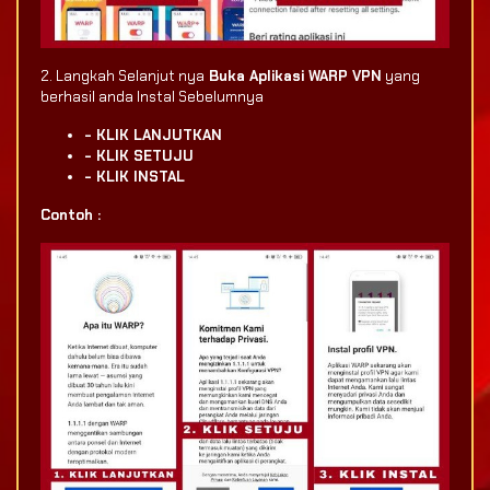
2. Langkah Selanjut nya
Buka Aplikasi WARP VPN
yang
berhasil anda Instal Sebelumnya
- KLIK LANJUTKAN
- KLIK SETUJU
- KLIK INSTAL
Contoh :