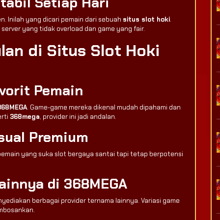
abil Setiap Hari
. Inilah yang dicari pemain dari sebuah
situs slot hoki
.
server yang tidak overload dan game yang fair.
lan di Situs Slot Hoki
avorit Pemain
368MEGA
. Game-game mereka dikenal mudah dipahami dan
rti
368mega
, provider ini jadi andalan.
isual Premium
 pemain yang suka slot bergaya santai tapi tetap berpotensi
 Lainnya di 368MEGA
yediakan berbagai provider ternama lainnya. Variasi game
embosankan.