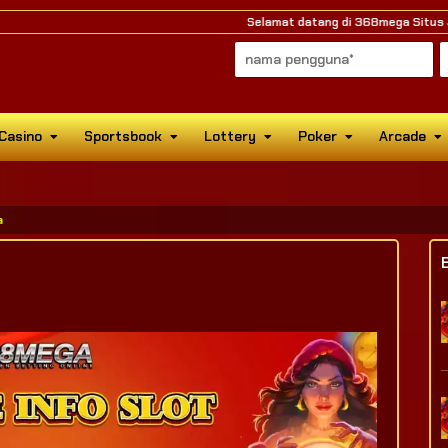
Selamat datang di 368mega Situs Judi Slo
Casino
Sportsbook
Lottery
Poker
Arcade
ling aman dengan lisensi resmi internasional