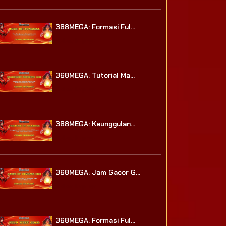
368MEGA: Formasi Ful...
Selengkapnya
368MEGA: Tutorial Ma...
Selengkapnya
368MEGA: Keunggulan...
Selengkapnya
368MEGA: Jam Gacor G...
Selengkapnya
368MEGA: Formasi Ful...