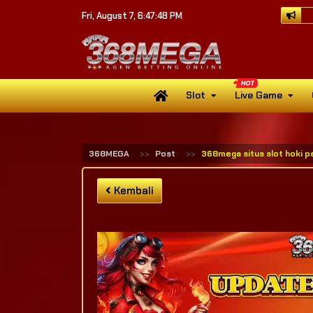
Fri, August 7, 6:47:49 PM
Slot
Live Game
368MEGA
Post
368mega situs slot hoki pa
Kembali