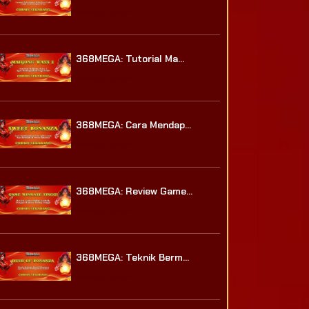
Selengkapnya
368MEGA: Tutorial Ma...
Selengkapnya
368MEGA: Cara Mendap...
Selengkapnya
368MEGA: Review Game...
Selengkapnya
368MEGA: Teknik Berm...
Selengkapnya