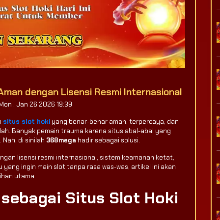
 Aman dengan Lisensi Resmi Internasional
Mon , Jan 26 2026 19:39
n
situs slot hoki
yang benar-benar aman, terpercaya, dan
h. Banyak pemain trauma karena situs abal-abal yang
Nah, di sinilah
368mega
hadir sebagai solusi.
ngan lisensi resmi internasional, sistem keamanan ketat,
yang ingin main slot tanpa rasa was-was, artikel ini akan
lihan utama.
ebagai Situs Slot Hoki