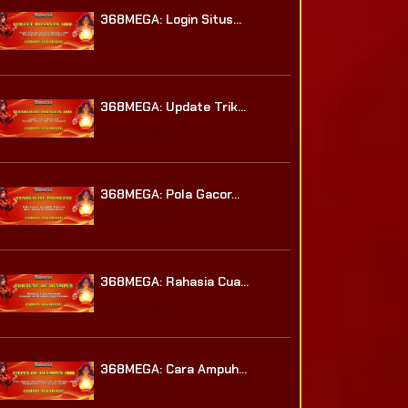
368MEGA: Login Situs...
Selengkapnya
368MEGA: Update Trik...
Selengkapnya
368MEGA: Pola Gacor...
Selengkapnya
368MEGA: Rahasia Cua...
Selengkapnya
368MEGA: Cara Ampuh...
Selengkapnya