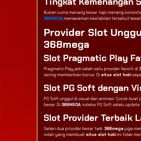
Tingkat Kemenangan St
Bukan cuma menang besar, tapi menang konsisten
368MEGA
menawarkan kestabilan tersebut lewat 
Provider Slot Unggu
368mega
Slot Pragmatic Play F
Pragmatic Play jadi salah satu provider favorit di
sering memberikan bonus. Di
situs slot hoki
sepe
Slot PG Soft dengan V
PG Soft unggul di visual dan animasi. Cocok buat
besar. Di
368MEGA
, koleksi PG Soft selalu update.
Slot Provider Terbaik
Selain dua provider besar tadi,
368mega
juga men
inilah yang membuat
situs slot hoki
ini tidak m