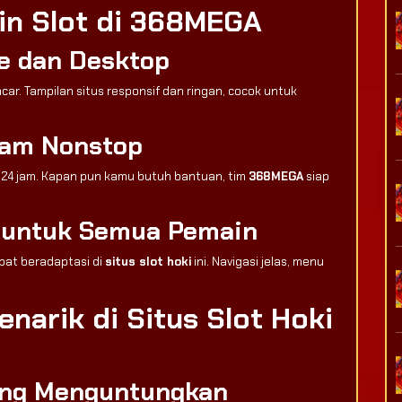
n Slot di 368MEGA
e dan Desktop
car. Tampilan situs responsif dan ringan, cocok untuk
Jam Nonstop
 24 jam. Kapan pun kamu butuh bantuan, tim
368MEGA
siap
 untuk Semua Pemain
pat beradaptasi di
situs slot hoki
ini. Navigasi jelas, menu
arik di Situs Slot Hoki
ng Menguntungkan