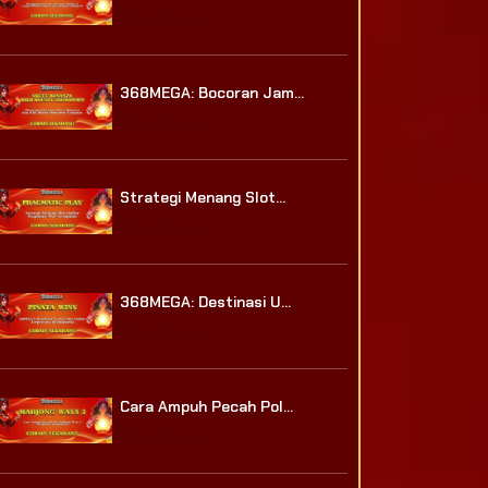
Selengkapnya
368MEGA: Bocoran Jam...
Selengkapnya
Strategi Menang Slot...
Selengkapnya
368MEGA: Destinasi U...
Selengkapnya
Cara Ampuh Pecah Pol...
Selengkapnya