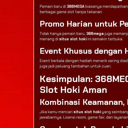
Pemain baru di
368MEGA
biasanya mendapatkan 
berbagai game slot tanpa tekanan.
Promo Harian untuk P
Tidak hanya pemain baru,
368mega
juga memanja
menang di
situs slot hoki
ini semakin terbuka.
Event Khusus dengan 
Event berkala dengan hadiah menarik sering dia
juga jadi peluang tambahan untuk cuan.
Kesimpulan: 368MEG
Slot Hoki Aman
Kombinasi Keamanan, 
Jika kamu mencari
situs slot hoki
yang seimbang
jawabannya. Lisensi resmi, game fair, dan layanan