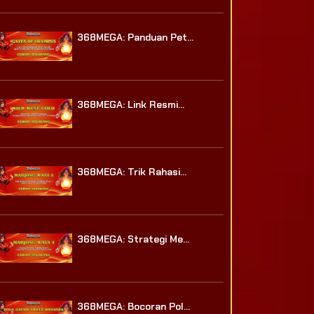
368MEGA: Panduan Pet...
Selengkapnya
368MEGA: Link Resmi...
Selengkapnya
368MEGA: Trik Rahasi...
Selengkapnya
368MEGA: Strategi Me...
Selengkapnya
368MEGA: Bocoran Pol...