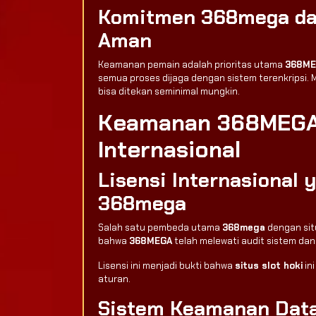
Komitmen 368mega da
Aman
Keamanan pemain adalah prioritas utama
368ME
semua proses dijaga dengan sistem terenkripsi. 
bisa ditekan seminimal mungkin.
Keamanan 368MEGA 
Internasional
Lisensi Internasional y
368mega
Salah satu pembeda utama
368mega
dengan situ
bahwa
368MEGA
telah melewati audit sistem dan 
Lisensi ini menjadi bukti bahwa
situs slot hoki
in
aturan.
Sistem Keamanan Data