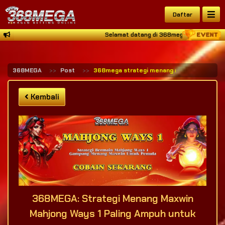
Daftar
Selamat datang di 368mega Situs Judi Slo
368MEGA
Post
368mega strategi menang maxwin mahjong w
Kembali
368MEGA: Strategi Menang Maxwin
Mahjong Ways 1 Paling Ampuh untuk