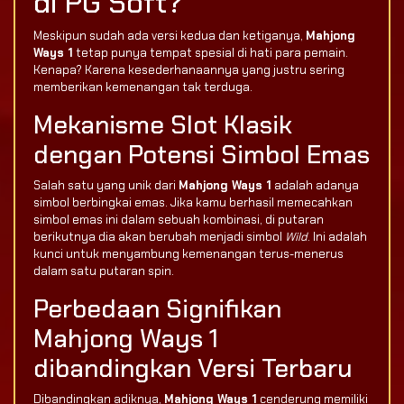
di PG Soft?
Meskipun sudah ada versi kedua dan ketiganya,
Mahjong
Ways 1
tetap punya tempat spesial di hati para pemain.
Kenapa? Karena kesederhanaannya yang justru sering
memberikan kemenangan tak terduga.
Mekanisme Slot Klasik
dengan Potensi Simbol Emas
Salah satu yang unik dari
Mahjong Ways 1
adalah adanya
simbol berbingkai emas. Jika kamu berhasil memecahkan
simbol emas ini dalam sebuah kombinasi, di putaran
berikutnya dia akan berubah menjadi simbol
Wild
. Ini adalah
kunci untuk menyambung kemenangan terus-menerus
dalam satu putaran spin.
Perbedaan Signifikan
Mahjong Ways 1
dibandingkan Versi Terbaru
Dibandingkan adiknya,
Mahjong Ways 1
cenderung memiliki