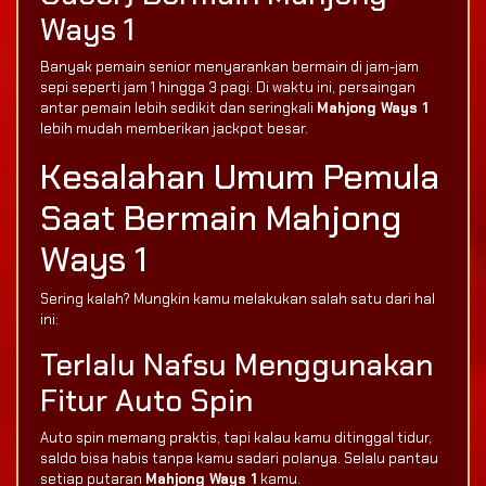
Ways 1
Banyak pemain senior menyarankan bermain di jam-jam
sepi seperti jam 1 hingga 3 pagi. Di waktu ini, persaingan
antar pemain lebih sedikit dan seringkali
Mahjong Ways 1
lebih mudah memberikan jackpot besar.
Kesalahan Umum Pemula
Saat Bermain Mahjong
Ways 1
Sering kalah? Mungkin kamu melakukan salah satu dari hal
ini:
Terlalu Nafsu Menggunakan
Fitur Auto Spin
Auto spin memang praktis, tapi kalau kamu ditinggal tidur,
saldo bisa habis tanpa kamu sadari polanya. Selalu pantau
setiap putaran
Mahjong Ways 1
kamu.