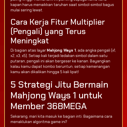
kapan harus menaikkan taruhan saat simbol-simbol bagus
mulai sering lewat.
Cara Kerja Fitur Multiplier
(Pengali) yang Terus
Meningkat
Di bagian atas layar
Mahjong Ways 1
, ada angka pengali (x1,
x2, x3, x5). Setiap kali terjadi ledakan simbol dalam satu
putaran, pengali ini akan bergeser ke kanan. Bayangkan
kalau kamu dapat kombo beruntun, setiap kemenangan
kamu akan dikalikan hingga 5 kali lipat!
5 Strategi Jitu Bermain
Mahjong Ways 1 untuk
Member 368MEGA
Sekarang, mari kita masuk ke bagian inti. Bagaimana cara
menaklukan algoritma game ini?