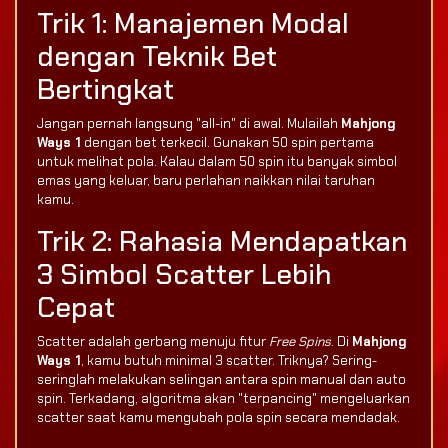
Trik 1: Manajemen Modal
dengan Teknik Bet
Bertingkat
Jangan pernah langsung "all-in" di awal. Mulailah
Mahjong
Ways 1
dengan bet terkecil. Gunakan 50 spin pertama
untuk melihat pola. Kalau dalam 50 spin itu banyak simbol
emas yang keluar, baru perlahan naikkan nilai taruhan
kamu.
Trik 2: Rahasia Mendapatkan
3 Simbol Scatter Lebih
Cepat
Scatter adalah gerbang menuju fitur
Free Spins
. Di
Mahjong
Ways 1
, kamu butuh minimal 3 scatter. Triknya? Sering-
seringlah melakukan selingan antara spin manual dan auto
spin. Terkadang, algoritma akan "terpancing" mengeluarkan
scatter saat kamu mengubah pola spin secara mendadak.