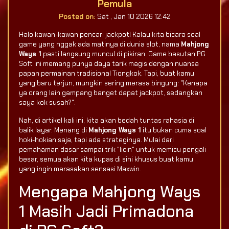
Pemula
Posted on:
Sat , Jan 10 2026 12:42
Halo kawan-kawan pencari jackpot! Kalau kita bicara soal
game yang nggak ada matinya di dunia slot, nama
Mahjong
Ways 1
pasti langsung muncul di pikiran. Game besutan PG
Soft ini memang punya daya tarik magis dengan nuansa
papan permainan tradisional Tiongkok. Tapi, buat kamu
yang baru terjun, mungkin sering merasa bingung: "Kenapa
ya orang lain gampang banget dapat jackpot, sedangkan
saya kok susah?".
Nah, di artikel kali ini, kita akan bedah tuntas rahasia di
balik layar. Menang di
Mahjong Ways 1
itu bukan cuma soal
hoki-hokian saja, tapi ada strateginya. Mulai dari
pemahaman dasar sampai trik "licin" untuk memicu pengali
besar, semua akan kita kupas di sini khusus buat kamu
yang ingin merasakan sensasi Maxwin.
Mengapa Mahjong Ways
1 Masih Jadi Primadona