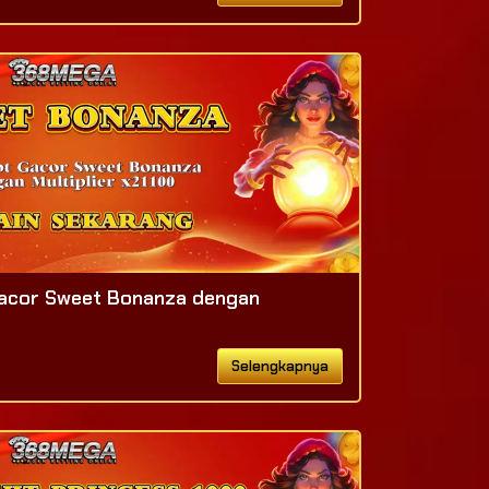
Gacor Sweet Bonanza dengan
Selengkapnya