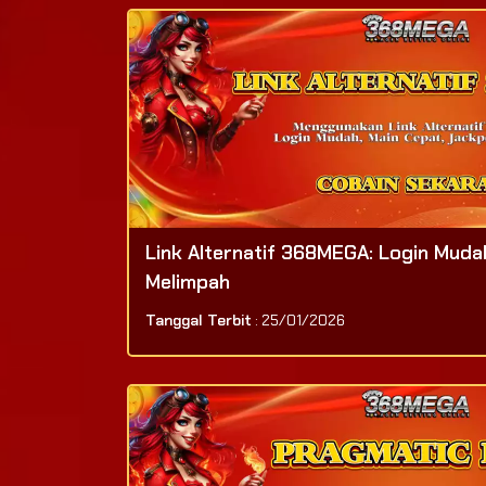
Link Alternatif 368MEGA: Login Muda
Melimpah
Tanggal Terbit
: 25/01/2026