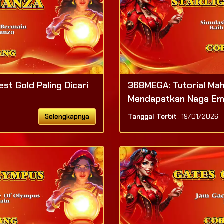
st Gold Paling Dicari
368MEGA: Tutorial Ma
Mendapatkan Naga E
Tanggal Terbit
: 19/01/2026
Selengkapnya