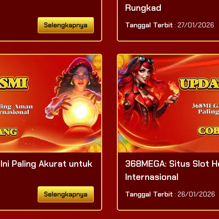
Rungkad
Tanggal Terbit
: 27/01/2026
Selengkapnya
Ini Paling Akurat untuk
368MEGA: Situs Slot H
Internasional
Tanggal Terbit
: 26/01/2026
Selengkapnya