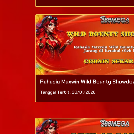
Rahasia Maxwin Wild Bounty Showdow
Tanggal Terbit
: 20/01/2026