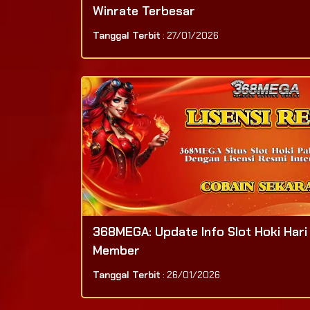
Winrate Terbesar
Tanggal Terbit
: 27/01/2026
368MEGA: Update Info Slot Hoki Hari 
Member
Tanggal Terbit
: 26/01/2026