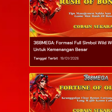
368MEGA: Formasi Full Simbol Wild We
Untuk Kemenangan Besar
Tanggal Terbit
: 19/01/2026