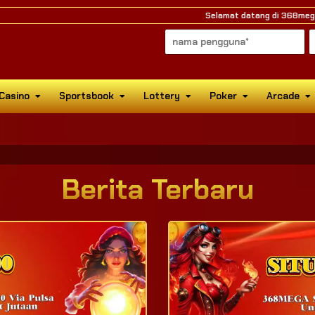
Selamat datang di 368mega Situs Judi S
Casino
Sportsbook
Lottery
Poker
Arcade
Berita Terbaru