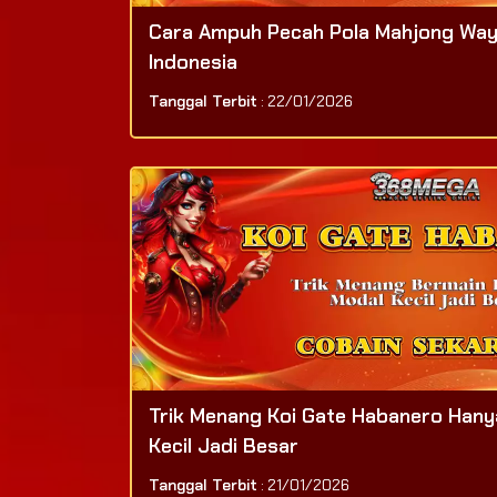
Cara Ampuh Pecah Pola Mahjong Way
Indonesia
Tanggal Terbit
: 22/01/2026
Trik Menang Koi Gate Habanero Hany
Kecil Jadi Besar
Tanggal Terbit
: 21/01/2026