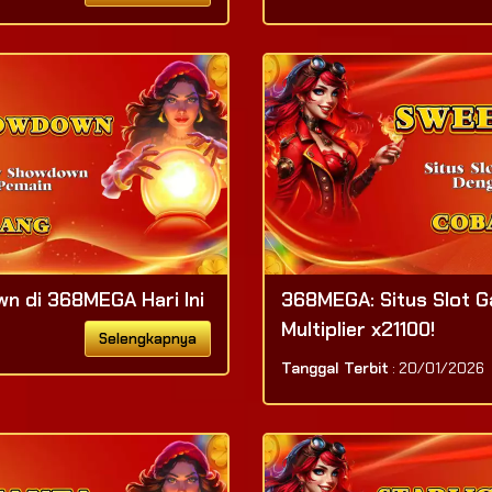
n di 368MEGA Hari Ini
368MEGA: Situs Slot 
Multiplier x21100!
Selengkapnya
Tanggal Terbit
: 20/01/2026