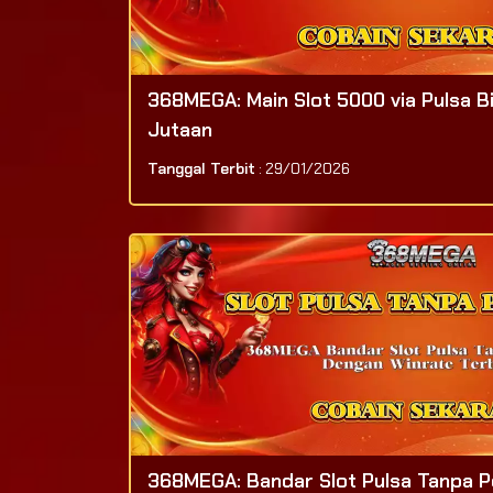
368MEGA: Main Slot 5000 via Pulsa 
Jutaan
Tanggal Terbit
: 29/01/2026
368MEGA: Bandar Slot Pulsa Tanpa 